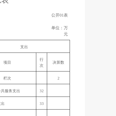
总表
公开
01表
单位：万
元
支出
行
项目
决算数
次
栏次
2
公共服务支出
32
支出
33