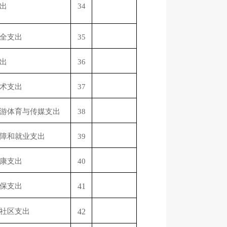
出
34
全支出
35
出
36
术支出
37
游体育与传媒支出
38
障和就业支出
39
康支出
40
保支出
41
社区支出
42