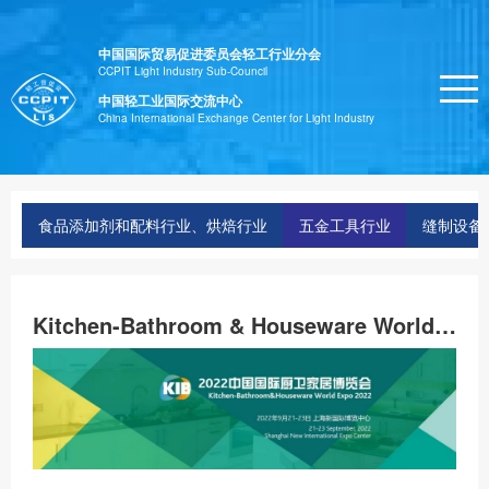
中国国际贸易促进委员会轻工行业分会
CCPIT Light Industry Sub-Council
中国轻工业国际交流中心
China International Exchange Center for Light Industry
食品添加剂和配料行业、烘焙行业
五金工具行业
缝制设备
Kitchen-Bathroom & Houseware World Expo (KIB)