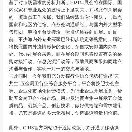
基于对市场需求的分析判断，2021年展会将在国际、国
内买家和专业观众的邀请上下足功夫，并将此作为展会
的一项重点工作来抓。我们陆续派出专业团队，与重点
国家和地区的使馆、商务处沟通联络，与国内外大型零
售集团、电商平台等接洽，吸引优质客商到展。到目
前，不少海内外专业买家已经初步确定采购意向，届时
将按照国内外疫情形势的变化，亲自或安排国内办事
处、代办赴展会采购。而在展会期间也将设置有关的采
购对接活动、信息交流活动等，帮助展商和采购商建立
沟通与合作，实现一对一的交流与洽谈。
与此同时，今年我们充分发挥行业协会优势打造起“云
共生”五金厨卫行业综合服务平台，平台将按照协会主
导、企业化市场化运营模式，为行业企业开展服务，帮
助五金厨卫企业向市场、用户及消费者集中展示五金优
质精品、创新产品、创新技术，做好供给端和需求端衔
接，尤其是渠道的多元化布局，创造渠道增量和价值。
此外，CIHS官方网站也于近期改版，并开通了移动操