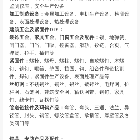
监测仪表，安全生产设备
加工制造设备：
金属加工设备、电机生产设备、检测设
备、表面处理设备、热处理设备
建筑五金及紧固件DIY：
装饰五金、家具五金、门窗五金及配件：
锁、地弹簧、
闭门器、门当、门吸、控窗器、滑轨、铰链、合页、气
弹簧、拉手、插销等
紧固件：
螺栓、螺母、螺柱、螺钉、自攻螺钉、木螺
钉、铆钉、喉箍、垫圈、挡圈、销、组合件和链接副
件、焊钉，紧固件生产设备、表面处理产品等
丝钉网：
不锈钢丝、铜丝、铝丝、镀锌丝、电焊网、护
栏网、石笼网、建筑安全网、输送网带、钢钉、家具
钉、线卡钉、瓦楞钉等
管道链接件及玛钢产品：
弯管、弯头、三通、法兰、异
径管、封头、钢管、螺纹管盘管、承插管、厚壁管及各
类阀门等
锁具、安防产品及配件：